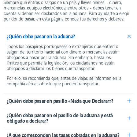
Check-
Siempre que entres o salgas de un país y lleves bienes – dinero,
Restaurantes
PARA
In
mercancías, equipos electrónicos, entre otros - debes tener en
y cafeterías
MAYOR
COMODIDAD
cuenta si deben ser declarados en la aduana. Para ayudarte a elegir
Límites a
Vending
la
por dónde pasar, en esta página conoce tus derechos y deberes.
machine
Alquiler
circulación
de
de dinero
coches
¿Quién debe pasar en la aduana?
Hotel
EQUIPAJE
Todos los pasajeros portugueses o extranjeros que entren o
Artículos
prohibidos
salgan del territorio nacional con dinero o mercancías están
obligados a pasar por la aduana. Sin embargo, hasta los
Equipaje
límites que permite la legislación, los ciudadanos no están
de
bodega
obligados a declarar los bienes que transportan.
Equipaje
Por ello, se recomienda que, antes de viajar, se informen en la
de mano
compañía aérea sobre lo que pueden transportar.
Viajar
con
líquidos
¿Quién debe pasar en pasillo «Nada que Declarar»?
Incidencias
con el
equipaje
¿Quién debe pasar en el pasillo de la aduana y está
obligado a declarar?
QUÉ
NECESITAS
SABER
¿A que corresponden las tasas cobradas en la aduana?