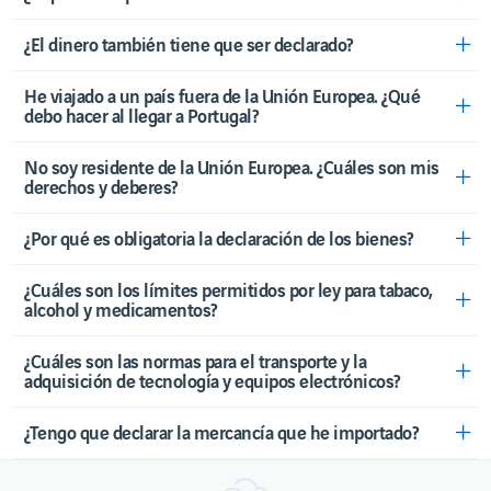
Horario del
Aeropuerto
¿El dinero también tiene que ser declarado?
Contactos
útiles
He viajado a un país fuera de la Unión Europea. ¿Qué
Derechos
debo hacer al llegar a Portugal?
de los
pasajeros
No soy residente de la Unión Europea. ¿Cuáles son mis
Movilidad
derechos y deberes?
reducida
Viajar
a/desde
¿Por qué es obligatoria la declaración de los bienes?
el
Reino
Unido
¿Cuáles son los límites permitidos por ley para tabaco,
alcohol y medicamentos?
Viajar
con
niños
¿Cuáles son las normas para el transporte y la
Viajar
adquisición de tecnología y equipos electrónicos?
con
animales
¿Tengo que declarar la mercancía que he importado?