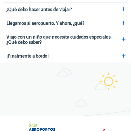
Horario del
¿Qué debo hacer antes de viajar?
Aeropuerto
Contactos
útiles
Llegamos al aeropuerto. Y ahora, ¿qué?
Derechos
de los
Viajo con un niño que necesita cuidados especiales.
pasajeros
¿Qué debo saber?
Movilidad
reducida
¡Finalmente a bordo!
Viajar
a/desde
el
Reino
Unido
Viajar
con
niños
Viajar
con
animales